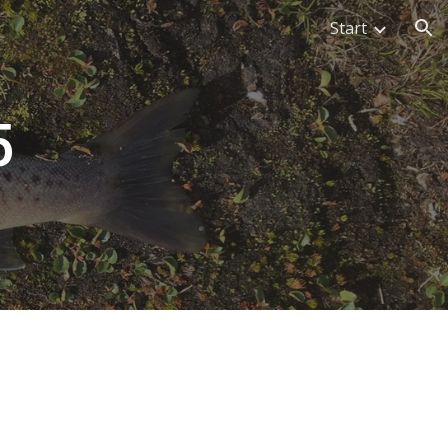
Start
ion
5